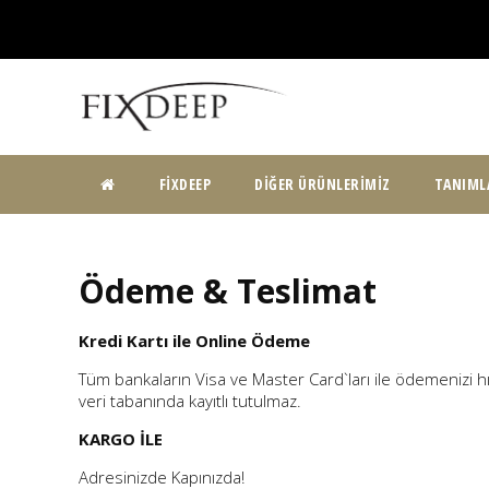
ANA
FIXDEEP
DIĞER ÜRÜNLERIMIZ
TANIML
SAYFA
Ödeme & Teslimat
Kredi Kartı ile Online Ödeme
Tüm bankaların Visa ve Master Card`ları ile ödemenizi hızlı v
veri tabanında kayıtlı tutulmaz.
KARGO İLE
Adresinizde Kapınızda!