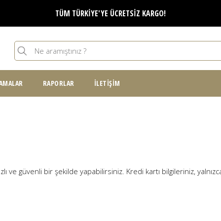
TÜM TÜRKİYE'YE ÜCRETSİZ KARGO!
Ara
:(
Arama formu
AMALAR
RAPORLAR
İLETIŞIM
e güvenli bir şekilde yapabilirsiniz. Kredi kartı bilgileriniz, yalnızca 