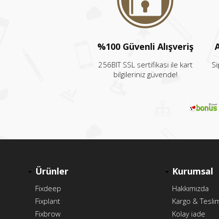
%100 Güvenli Alışveriş
A
256BIT SSL sertifikası ile kart
Si
bilgileriniz güvende!
Ürünler
Kurumsal
Fixdeep
Hakkımızda
Fixplant
Kargo & Tesli
Fixbrow
Kolay iade