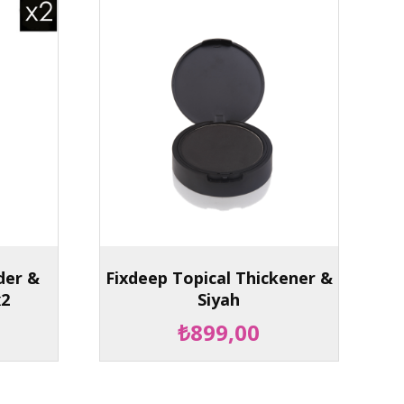
der &
Fixdeep Topical Thickener &
x2
Siyah
₺899,00