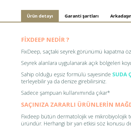
Ürün detayı
Garanti şartları
Arkadaşı
Ürün detayları
(etkin sekme)
FİXDEEP NEDİR ?
FixDeep, saçtaki seyrek görünümü kapatma özel
Seyrek alanlara uygulanarak açık bölgeleri koy
Sahip olduğu eşsiz formülü sayesinde
SUDA 
terleyebilir ya da denize girebilirsiniz.
Sadece şampuan kullanımında çıkar*
SAÇINIZA ZARARLI ÜRÜNLERİN MAĞ
Fixdeep bütün dermatolojik ve mikrobiyolojik tes
üründür. Herhangi bir yan etkisi söz konusu değ