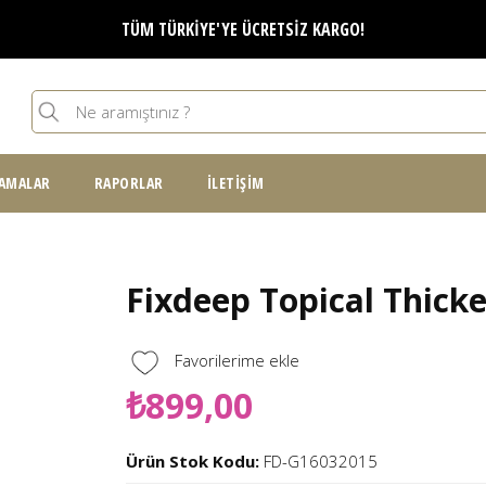
TÜM TÜRKİYE'YE ÜCRETSİZ KARGO!
Ara
:(
Arama formu
AMALAR
RAPORLAR
İLETIŞIM
Fixdeep Topical Thicke
Favorilerime ekle
₺899,00
Ürün Stok Kodu:
FD-G16032015