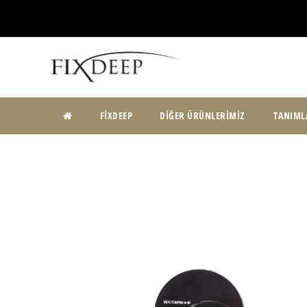
ANA
FIXDEEP
DIĞER ÜRÜNLERIMIZ
TANIML
SAYFA