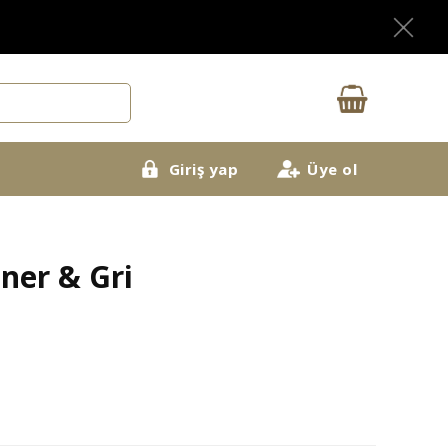
X
Giriş yap
Üye ol
ner & Gri