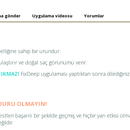
na gönder
Uygulama videosu
Yorumlar
liğine sahip bir üründür.
ulaştırır ve doğal saç görünümü verir.
ÇIKMAZ!
FixDeep uygulaması yaptıktan sonra dilediğiniz 
DURU OLMAYIN!
tleri başarılı bir şekilde geçmiş ve hiçbir yan etkisi olm
ildir.